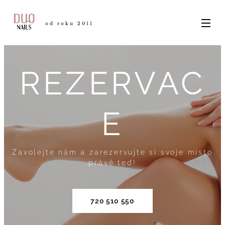
od roku 2011
REZERVAC
E
Zavolejte nám a zarezervujte si svoje místo
právě teď!
720 510 550