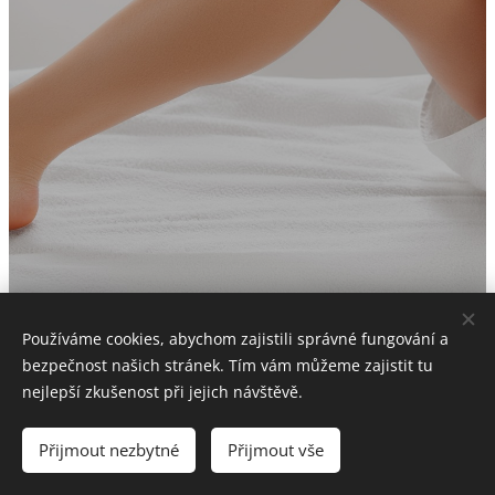
Používáme cookies, abychom zajistili správné fungování a
bezpečnost našich stránek. Tím vám můžeme zajistit tu
DUO NAILS
nejlepší zkušenost při jejich návštěvě.
Copyright 2018 X
Přijmout nezbytné
Přijmout vše
Vytvořeno službou
Webnode
Cookies